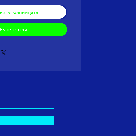
ви в кошницата
Купете сега